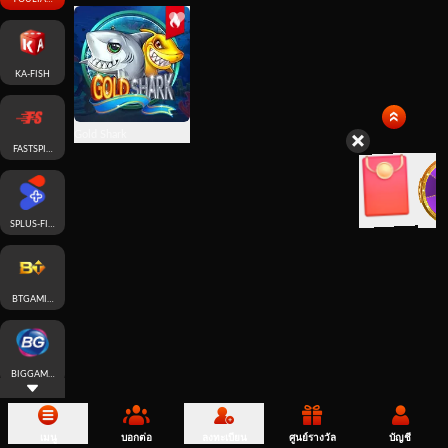
KA-FISH
Gold Shark
FASTSPIN-FISH
SPLUS-FISH
BTGAMING-FISH
BIGGAMING
เมนู
บอกต่อ
ลงทะเบียน
ศูนย์รางวัล
บัญชี