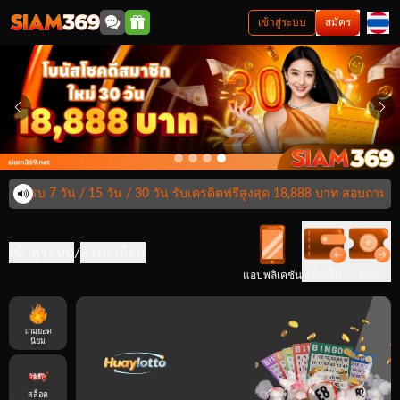
เข้าสู่ระบบ
สมัคร
กอินครบ 7 วัน / 15 วัน / 30 วัน รับเครดิตฟรีสูงสุด 18,888 บาท สอบถามเพิ
เข้าสู่ระบบ
/
ลงทะเบียน
เติมเงิน
ถอน
แอปพลิเคชัน
เกมยอด
นิยม
สล็อต