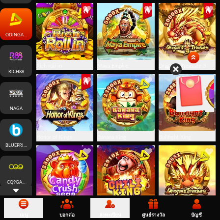
ODINGAMING
Rich roll in
Maya Empire
Dragon's Treasure 3
RICH88
NAGA
Honor of Kings
Banana King
Bullfight King
BLUEPRINT
CQ9GAMING
Candy Crush Saga
Chili King
Dragon's Treasure
เมนู
บอกต่อ
ลงทะเบียน
ศูนย์รางวัล
บัญชี
NETENT