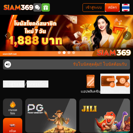
เข้าสู่ระบบ
สมัคร
รับโบนัสสุดคุ้ม!! โบนัสต้อนรับ 100
เข้าสู่ระบบ
/
ลงทะเบียน
เติมเงิน
ถอน
แอปพลิเคชัน
เกมยอด
นิยม
สล็อต