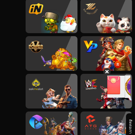
ติดต่อเรา