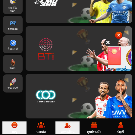
เกมส์ยิง
ปลา
อีสปอร์ต
ล็อตเตอรี่
ไก่ชน
ชนะทันที
เมนู
บอกต่อ
ลงทะเบียน
ศูนย์รางวัล
บัญชี